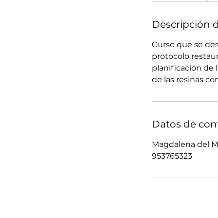
n
a
Descripción d
l
Curso que se des
i
protocolo restaur
z
planificación de
a
de las resinas co
d
o
Datos de con
Magdalena del M
953765323