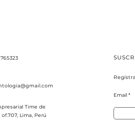
SUSCR
53765323
Regístra
ntologia@gmail.com
Email
mpresarial Time de
of.707, Lima, Perú