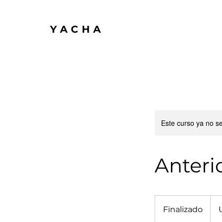
YACHA
Este curso ya no s
Anteri
629
dóla
Finalizado
F
esta
i