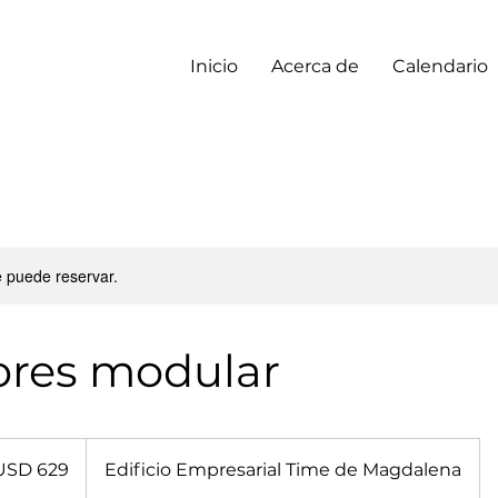
Inicio
Acerca de
Calendario
e puede reservar.
ores modular
res
USD 629
Edificio Empresarial Time de Magdalena
dounidenses